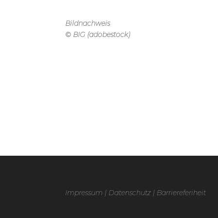
Bildnachweis
© BIG (adobestock)
Impressum
|
Datenschutz
|
Barriereferiheit